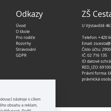
Odkazy
ZŠ Cest
Úvod
U Výstaviště 46
O škole
Pro rodiče
Telefon: +420 6
Rozvrhy
Email: zscesta@
Stravování
Číslo účtu: 29
GDPR
IČ: 02 716 135
ID datové schr
RED_IZO: 6910
Právní forma: š
právnická osob
dovací nástroje s cílem
ného obsahu a reklam,