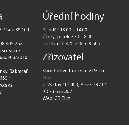
a
Úřední hodiny
3 Písek 397 01
Pondělí 13.00 – 14.00
Úterý, pátek 7.30 – 8.00
08 405 252
Telefon: + 420 736 529 506
zscesta.cz
Zřizovatel
00650403/2010
Sbor Církve bratrské v Písku -
ánky: 3akmcaf
Elim
06601
U Výstaviště 463, Písek 397 01
kolská
IČ: 73 635 367
a
Web:
CB Elim