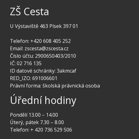
ZŠ Cesta
U Výstaviště 463 Písek 397 01
Telefon: +420 608 405 252
Email: zscesta@zscesta.cz
Číslo účtu: 2900650403/2010
IČ: 02 716 135
ID datové schránky: 3akmcaf
RED_IZO: 691006601
Právní forma: školská právnická osoba
Úřední hodiny
Pondělí 13.00 – 14.00
Úterý, pátek 7.30 – 8.00
Telefon: + 420 736 529 506