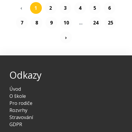
‹
1
2
3
4
5
6
7
8
9
10
...
24
25
›
Odkazy
Úvod
O škole
Pro rodiče
Rozvrhy
Stravování
GDPR