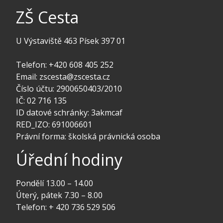
ZŠ Cesta
U Výstaviště 463 Písek 397 01
Telefon: +420 608 405 252
Email: zscesta@zscesta.cz
Číslo účtu: 2900650403/2010
IČ: 02 716 135
ID datové schránky: 3akmcaf
RED_IZO: 691006601
Právní forma: školská právnická osoba
Úřední hodiny
Pondělí 13.00 – 14.00
Úterý, pátek 7.30 – 8.00
Telefon: + 420 736 529 506