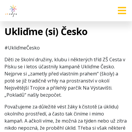
Ukliďme (si) Česko
#UkliďmeČesko
Děti ze školní družiny, klubu i některých tříd ZŠ Cesta v
Písku se i letos účastnily kampaně Ukliďme Česko.
Nejprve si „zametly před vlastním prahem“ (školy) a
poté se již tradičně vrhly na prostranství v okolí
Nejsvětější Trojice a přilehlý parčík Na Výstavišti.
„Pokladů“ našly bezpočet.
Považujeme za důležité vést žáky k čistotě (a úklidu)
okolního prostředí, a často tak činíme i mimo
kampaň. A ačkoli víme, že možná za týden nebo už zítra
nikdo nepozná, že proběhl úklid. Třeba si však některé